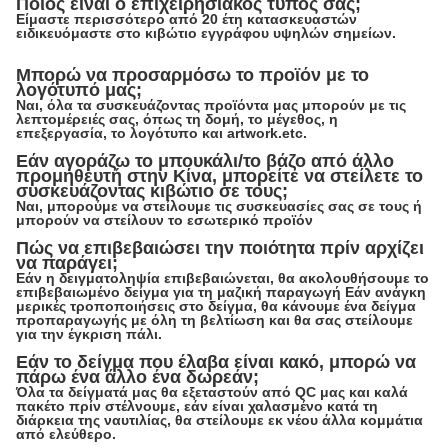
Ποιος είναι ο επιχειρησιακός τύπος σας;
Είμαστε περισσότερο από 20 έτη κατασκευαστών
ειδικευόμαστε στο κιβώτιο εγγράφου υψηλών σημείων.
Μπορώ να προσαρμόσω το προϊόν με το
λογότυπό μας;
Ναι, όλα τα συσκευάζοντας προϊόντα μας μπορούν με τις
λεπτομέρειές σας, όπως τη δομή, το μέγεθος, η
επεξεργασία, το λογότυπο και artwork.etc.
Εάν αγοράζω το μπουκάλι/το βάζο από άλλο
προμηθευτή στην Κίνα, μπορείτε να στείλετε το
συσκευάζοντας κιβώτιο σε τους;
Ναι, μπορούμε να στείλουμε τις συσκευασίες σας σε τους ή
μπορούν να στείλουν το εσωτερικό προϊόν
Πώς να επιβεβαιώσει την ποιότητα πρίν αρχίζει
να παράγει;
Εάν η δειγματοληψία επιβεβαιώνεται, θα ακολουθήσουμε το
επιβεβαιωμένο δείγμα για τη μαζική παραγωγή Εάν ανάγκη
μερικές τροποποιήσεις στο δείγμα, θα κάνουμε ένα δείγμα
προπαραγωγής με όλη τη βελτίωση και θα σας στείλουμε
για την έγκριση πάλι.
Εάν το δείγμα που έλαβα είναι κακό, μπορώ να
πάρω ένα άλλο ένα δωρεάν;
Όλα τα δείγματά μας θα εξεταστούν από QC μας και καλά
πακέτο πρίν στέλνουμε, εάν είναι χαλασμένο κατά τη
διάρκεια της ναυτιλίας, θα στείλουμε εκ νέου άλλα κομμάτια
από ελεύθερο.