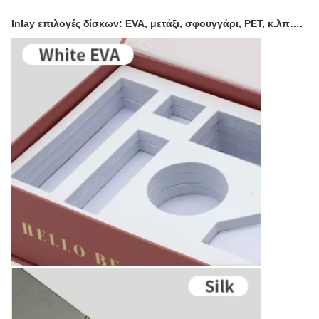
Inlay επιλογές δίσκων: EVA, μετάξι, σφουγγάρι, PET, κ.λπ….