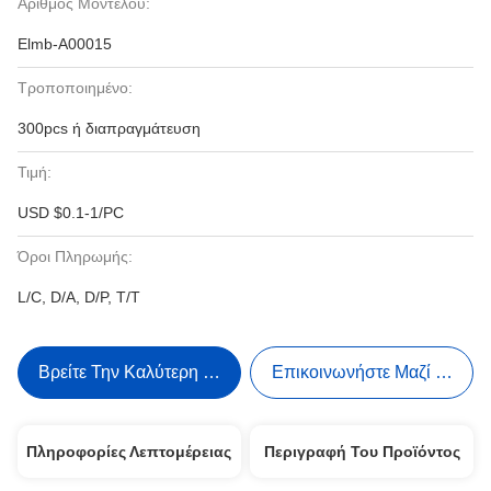
Αριθμός Μοντέλου:
Elmb-A00015
Τροποποιημένο:
300pcs ή διαπραγμάτευση
Τιμή:
USD $0.1-1/PC
Όροι Πληρωμής:
L/C, D/A, D/P, T/T
Βρείτε Την Καλύτερη Τιμή
Επικοινωνήστε Μαζί Μας
Πληροφορίες Λεπτομέρειας
Περιγραφή Του Προϊόντος