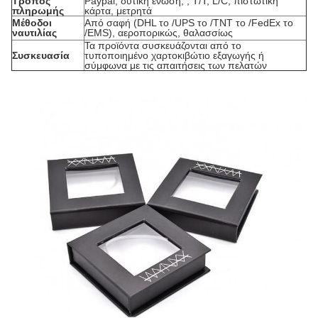
Τρόπος
Paypal, δυτική ένωση, , T/T, L/C, πιστωτική
πληρωμής
κάρτα, μετρητά
Μέθοδοι
Από σαφή (DHL το /UPS το /TNT το /FedEx το
ναυτιλίας
/EMS), αεροπορικώς, θαλασσίως
Τα προϊόντα συσκευάζονται από το
Συσκευασία
τυποποιημένο χαρτοκιβώτιο εξαγωγής ή
σύμφωνα με τις απαιτήσεις των πελατών