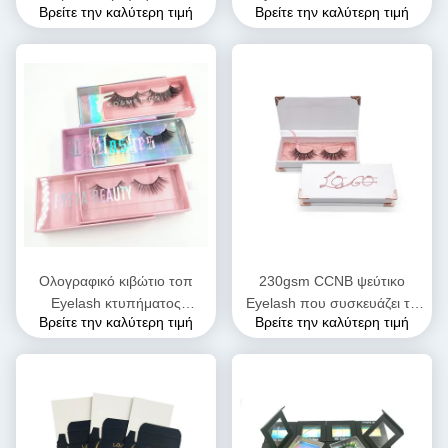
Βρείτε την καλύτερη τιμή
Βρείτε την καλύτερη τιμή
διπλώματος
διπλώνοντας το μαγνητικό
πολυκαταστημάτων Eyelash
πλαίσιο 35*35*35cm δώρων
δώρων
Ολογραφικό κιβώτιο τοπ
230gsm CCNB ψεύτικο
Eyelash κτυπήματος
Eyelash που συσκευάζει το
Βρείτε την καλύτερη τιμή
Βρείτε την καλύτερη τιμή
εγγράφου μαγνητικό με τη
μαγνητικό κιβώτιο K9K
λαβή κορδελλών
δώρων που ζαρώνουν
διπλώνοντας