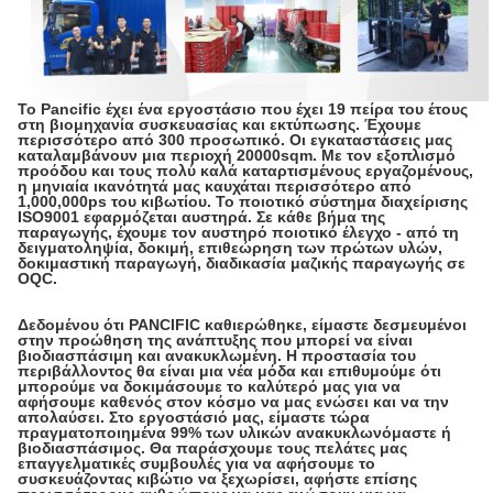
Το Pancific έχει ένα εργοστάσιο που έχει 19 πείρα του έτους
στη βιομηχανία συσκευασίας και εκτύπωσης. Έχουμε
περισσότερο από 300 προσωπικό. Οι εγκαταστάσεις μας
καταλαμβάνουν μια περιοχή 20000sqm. Με τον εξοπλισμό
προόδου και τους πολύ καλά καταρτισμένους εργαζομένους,
η μηνιαία ικανότητά μας καυχάται περισσότερο από
1,000,000ps του κιβωτίου. Το ποιοτικό σύστημα διαχείρισης
ISO9001 εφαρμόζεται αυστηρά. Σε κάθε βήμα της
παραγωγής, έχουμε τον αυστηρό ποιοτικό έλεγχο - από τη
δειγματοληψία, δοκιμή, επιθεώρηση των πρώτων υλών,
δοκιμαστική παραγωγή, διαδικασία μαζικής παραγωγής σε
OQC.
Δεδομένου ότι PANCIFIC καθιερώθηκε, είμαστε δεσμευμένοι
στην προώθηση της ανάπτυξης που μπορεί να είναι
βιοδιασπάσιμη και ανακυκλωμένη. Η προστασία του
περιβάλλοντος θα είναι μια νέα μόδα και επιθυμούμε ότι
μπορούμε να δοκιμάσουμε το καλύτερό μας για να
αφήσουμε καθενός στον κόσμο να μας ενώσει και να την
απολαύσει. Στο εργοστάσιό μας, είμαστε τώρα
πραγματοποιημένα 99% των υλικών ανακυκλωνόμαστε ή
βιοδιασπάσιμος. Θα παράσχουμε τους πελάτες μας
επαγγελματικές συμβουλές για να αφήσουμε το
συσκευάζοντας κιβώτιο να ξεχωρίσει, αφήστε επίσης