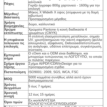
κανονικά
Πάχος
Γκρίζο έγγραφο 800g χαρτονιού - 1600g για την
επιλογή
Μήκος Χ Wideth Χ ύψος (σύμφωνα με τη δομή
Μέγεθος/
κιβωτίων)
διάσταση
Προσαρμοσμένο μέγεθος
Χρήση
δώρο, καλλυντικό
βιομηχανίας
Χρώμα
Χρώματα Pantone ή κοινή διαδικασία 4
εκτύπωσης
χρωμάτων (CMYK)
Η στιλπνή ελασματοποίηση μεταλλινών, σημείο
Η επιφάνεια
UV, χρυσή/ασημώνει την καυτή σφράγιση (φύλλο
τελειώνει τις
αλουμινίου), εξαφάνιση, Debossed/αποτύπωση
επιλογές
σε ανάγλυφο, υδάτινο επίστρωμα, συγκέντρωση,
σύσταση…
Ο cOem και ο ODM είναι διαθέσιμοι, και
Εμπορικό
μπορούμε τυπώνοντας το ΛΟΓΌΤΥΠΟ, το οποίο
σήμα
οι πελάτες παρέχουν.
Σχήμα έργου
Σχήμα AI/PDF/CDR/InDesign για το
τέχνης
προσαρμοσμένο σχέδιο
Πιστοποίηση
ISO9001: 2009, SGS, WCA, FSC
5000 κομμάτια συνήθως αλλά αυτό έχουν
MOQ
διαπραγματευτεί
Χρόνος
5 έως 7 ημέρες
δειγμάτων
Χρονική
12 έως 15 ημέρες
ανοχή
Ex.work/ΑΛΥΣΊΔΑ
Όροι τιμών
ΡΟΛΟΓΙΟΎ/CIF/CFR/DDU/DDP