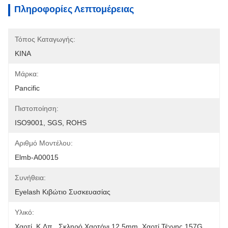
Πληροφορίες Λεπτομέρειας
Τόπος Καταγωγής:
ΚΙΝΑ
Μάρκα:
Pancific
Πιστοποίηση:
ISO9001, SGS, ROHS
Αριθμό Μοντέλου:
Elmb-A00015
Συνήθεια:
Eyelash Κιβώτιο Συσκευασίας
Υλικό:
Χαρτί, Κ.λπ., Σκληρό Χαρτόνι 12.5mm, Χαρτί Τέχνης 157G 