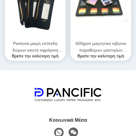
Pantone μικρή επίπεδη
600gsm μαγνητικό κιβώτιο
δώρων καυτή σφράγιση
παραθύρων μαστιγίων
Βρείτε την καλύτερη τιμή
Βρείτε την καλύτερη τιμή
κιβωτίων UVI Eyelash
ματιών που συσκευάζει τη
μαγνητική
UV εκτύπωση
Κοινωνικά Μέσα