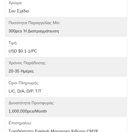
Χρώμα:
Σαν Σχέδιο
Ποσότητα Παραγγελίας Min:
300pcs Ή Διαπραγμάτευση
Τιμή:
USD $0.1-1/PC
Χρόνος Παράδοσης:
20-35 Ημέρες
Όροι Πληρωμής:
L/C, D/A, D/P, T/T
Δυνατότητα Προσφοράς:
1,000,000pcs/month
Επισημαίνω:
Τρισδιάστατο Eyelash Μαγνητικό Κιβώτιο CMYK
, 