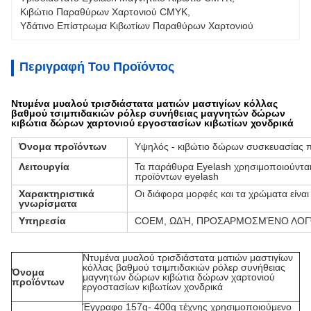
Κιβώτιο Παραθύρων Χαρτονιού CMYK
, 
Υδάτινο Επίστρωμα Κιβωτίων Παραθύρων Χαρτονιού
Περιγραφή Του Προϊόντος
Ντυμένα μυαλού τρισδιάστατα ματιών μαστιγίων κόλλας
βαθμού τσιμπιδακιών ρόλερ συνήθειας μαγνητών δώρων
κιβώτια δώρων χαρτονιού εργοστασίων κιβωτίων χονδρικά
Όνομα προϊόντων
Υψηλός - κιβώτιο δώρων συσκευασίας π
Λειτουργία
Τα παράθυρα Eyelash χρησιμοποιούνται
προϊόντων eyelash
Χαρακτηριστικά
Οι διάφορα μορφές και τα χρώματα είναι
γνωρίσματα
Υπηρεσία
COEM, ΩΔΉ, ΠΡΟΣΑΡΜΟΣΜΈΝΟ ΛΟ
Ντυμένα μυαλού τρισδιάστατα ματιών μαστιγίων
κόλλας βαθμού τσιμπιδακιών ρόλερ συνήθειας
Όνομα
μαγνητών δώρων κιβώτια δώρων χαρτονιού
προϊόντων
εργοστασίων κιβωτίων χονδρικά
Έγγραφο 157g- 400g τέχνης χρησιμοποιούμενο