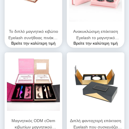
Το διπλό μαγνητικό κιβώτιο
Ανακυκλώσιμη επέκταση
Eyelash συνήθειας πινάκων
Eyelash το μαγνητικό
Βρείτε την καλύτερη τιμή
Βρείτε την καλύτερη τιμή
που συσκευάζει το φλάουτο
άκαμπτο UV κιβωτίων
αβ ΕΊΝΑΙ φλάουτο
κιβωτίων που ντύνεται που
συσκευάζει
Μαγνητικός ODM cOem
Διπλή φανταχτερή επέκταση
κιβωτίων μαγνητικού
Eyelash που συσκευάζει