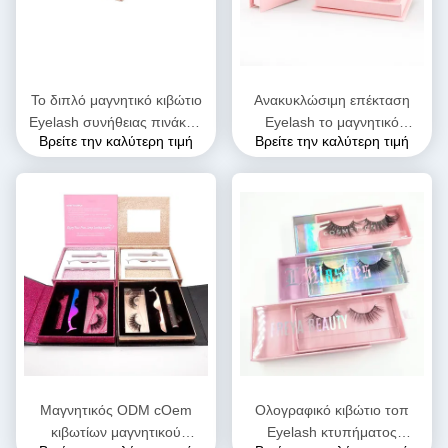
Το διπλό μαγνητικό κιβώτιο
Ανακυκλώσιμη επέκταση
Eyelash συνήθειας πινάκων
Eyelash το μαγνητικό
Βρείτε την καλύτερη τιμή
Βρείτε την καλύτερη τιμή
που συσκευάζει το φλάουτο
άκαμπτο UV κιβωτίων
αβ ΕΊΝΑΙ φλάουτο
κιβωτίων που ντύνεται που
συσκευάζει
Μαγνητικός ODM cOem
Ολογραφικό κιβώτιο τοπ
κιβωτίων μαγνητικού
Eyelash κτυπήματος