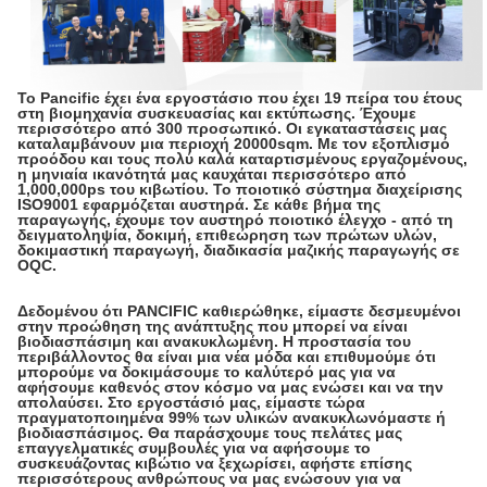
Το Pancific έχει ένα εργοστάσιο που έχει 19 πείρα του έτους
στη βιομηχανία συσκευασίας και εκτύπωσης. Έχουμε
περισσότερο από 300 προσωπικό. Οι εγκαταστάσεις μας
καταλαμβάνουν μια περιοχή 20000sqm. Με τον εξοπλισμό
προόδου και τους πολύ καλά καταρτισμένους εργαζομένους,
η μηνιαία ικανότητά μας καυχάται περισσότερο από
1,000,000ps του κιβωτίου. Το ποιοτικό σύστημα διαχείρισης
ISO9001 εφαρμόζεται αυστηρά. Σε κάθε βήμα της
παραγωγής, έχουμε τον αυστηρό ποιοτικό έλεγχο - από τη
δειγματοληψία, δοκιμή, επιθεώρηση των πρώτων υλών,
δοκιμαστική παραγωγή, διαδικασία μαζικής παραγωγής σε
OQC.
Δεδομένου ότι PANCIFIC καθιερώθηκε, είμαστε δεσμευμένοι
στην προώθηση της ανάπτυξης που μπορεί να είναι
βιοδιασπάσιμη και ανακυκλωμένη. Η προστασία του
περιβάλλοντος θα είναι μια νέα μόδα και επιθυμούμε ότι
μπορούμε να δοκιμάσουμε το καλύτερό μας για να
αφήσουμε καθενός στον κόσμο να μας ενώσει και να την
απολαύσει. Στο εργοστάσιό μας, είμαστε τώρα
πραγματοποιημένα 99% των υλικών ανακυκλωνόμαστε ή
βιοδιασπάσιμος. Θα παράσχουμε τους πελάτες μας
επαγγελματικές συμβουλές για να αφήσουμε το
συσκευάζοντας κιβώτιο να ξεχωρίσει, αφήστε επίσης
περισσότερους ανθρώπους να μας ενώσουν για να