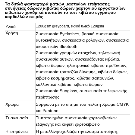
Τα διπλά φανταχτερά ματιών μαστιγίων επέκτασης
συνήθειας δώρων κιβώτια δώρων χαρτονιού εργοστασίων
κιβωτίων χονδρικά κτυπούν το τοπ κιβώτιο εγγράφου
κορδελλών σειράς
Υλικά
1200gsm greyboard, ειδικό υλικό 120gsm
Χρήση
Συσκευασία Eyelashes, βασική συσκευασία
αυτοκινήτων, συσκευασία ρολογιών, συσκευασία
ακουστικών Bluetooth,
Συσκευασία γραμμών στοιχείων, τηλεφωνική
συσκευασία αυτιών, συσκευάζοντας κιβώτια,
κιβώτιο δώρων, ηλεκτρονικό κιβώτιο προϊόντων,
συσκευασία τραπεζών δύναμης, κιβώτια δώρων,
κιβώτιο κοσμήματος, κιβώτια σαπουνιών,
καλλυντικά κιβώτια, κιβώτια δώρων,
Συσκευασία Sunglass, συσκευασία τηλεφωνικής
περίπτωσης
Χρώμα
Σύμφωνα με το αίτημα του πελάτη Χρώμα CMYK
και Pantone
Συσκευασία
Τυποποιημένη συσκευασία χαρτοκιβωτίων
εξαγωγής και καφετί χαρτοκιβώτιο
Η επιφάνεια
Η μεταλλίνη/σχολιάζει την ελασματοποίηση,