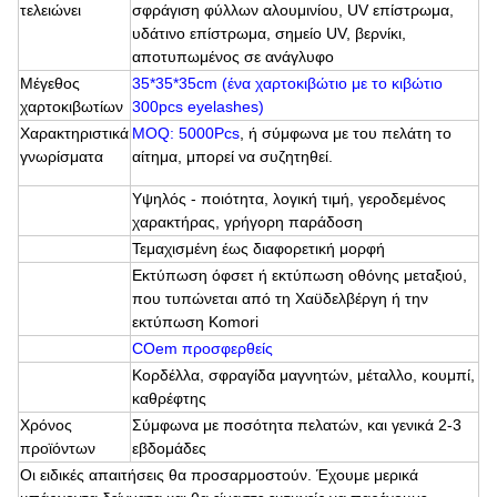
τελειώνει
σφράγιση φύλλων αλουμινίου, UV επίστρωμα,
υδάτινο επίστρωμα, σημείο UV, βερνίκι,
αποτυπωμένος σε ανάγλυφο
Μέγεθος
35*35*35cm (ένα χαρτοκιβώτιο με το κιβώτιο
χαρτοκιβωτίων
300pcs eyelashes)
Χαρακτηριστικά
MOQ: 5000Pcs
, ή σύμφωνα με του πελάτη
το
γνωρίσματα
αίτημα, μπορεί να συζητηθεί.
Υψηλός - ποιότητα, λογική τιμή, γεροδεμένος
χαρακτήρας, γρήγορη παράδοση
Τεμαχισμένη έως διαφορετική μορφή
Εκτύπωση όφσετ ή εκτύπωση οθόνης μεταξιού,
που τυπώνεται από τη Χαϋδελβέργη ή την
εκτύπωση Komori
COem προσφερθείς
Κορδέλλα, σφραγίδα μαγνητών, μέταλλο, κουμπί,
καθρέφτης
Χρόνος
Σύμφωνα με ποσότητα πελατών, και γενικά 2-3
προϊόντων
εβδομάδες
Οι ειδικές απαιτήσεις θα προσαρμοστούν. Έχουμε μερικά