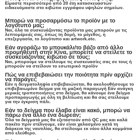
Είμαστε περισσότερο από 20 έτη κατασκευαστών
ειδικευόμαστε στο κιβώτιο εγγράφου υψηλών σημείων.
Μπορώ να προσαρμόσω το προϊόν με το
λογότυπό μας;
Ναι, όλα τα συσκευάζοντας προϊόντα μας μπορούν με τις
λεπτομέρειές σας, όπως τη δομή, το μέγεθος, η
επεξεργασία, το λογότυπο και artwork.etc.
Εάν αγοράζω το μπουκάλι/το βάζο από άλλο
προμηθευτή στην Κίνα, μπορείτε να στείλετε το
συσκευάζοντας κιβώτιο σε τους;
Ναι, μπορούμε να στείλουμε τις συσκευασίες σας σε τους ή
μπορούν να στείλουν το εσωτερικό προϊόν
Πώς να επιβεβαιώσει την ποιότητα πρίν αρχίζει
να παράγει;
Εάν η δειγματοληψία επιβεβαιώνεται, θα ακολουθήσουμε το
επιβεβαιωμένο δείγμα για τη μαζική παραγωγή Εάν ανάγκη
μερικές τροποποιήσεις στο δείγμα, θα κάνουμε ένα δείγμα
προπαραγωγής με όλη τη βελτίωση και θα σας στείλουμε
για την έγκριση πάλι.
Εάν το δείγμα που έλαβα είναι κακό, μπορώ να
πάρω ένα άλλο ένα δωρεάν;
Όλα τα δείγματά μας θα εξεταστούν από QC μας και καλά
πακέτο πρίν στέλνουμε, εάν είναι χαλασμένο κατά τη
διάρκεια της ναυτιλίας, θα στείλουμε εκ νέου άλλα κομμάτια
από ελεύθερο.