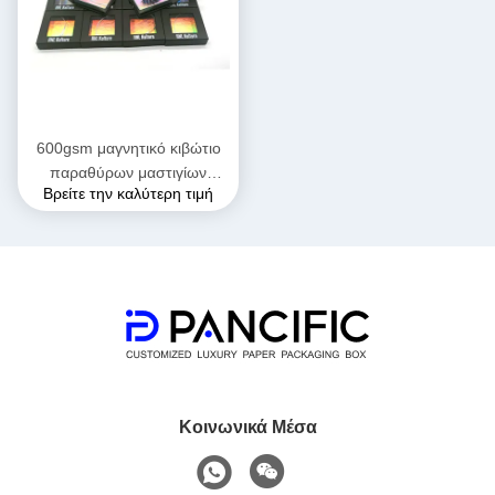
600gsm μαγνητικό κιβώτιο
παραθύρων μαστιγίων
Βρείτε την καλύτερη τιμή
ματιών που συσκευάζει τη
UV εκτύπωση
Κοινωνικά Μέσα