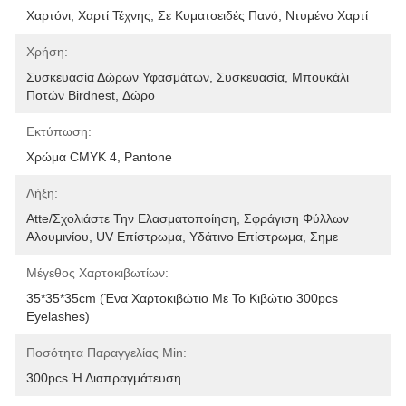
Χαρτόνι, Χαρτί Τέχνης, Σε Κυματοειδές Πανό, Ντυμένο Χαρτί
Χρήση:
Συσκευασία Δώρων Υφασμάτων, Συσκευασία, Μπουκάλι 
Ποτών Birdnest, Δώρο
Εκτύπωση:
Χρώμα CMYK 4, Pantone
Λήξη:
Atte/σχολιάστε Την Ελασματοποίηση, Σφράγιση Φύλλων 
Αλουμινίου, UV Επίστρωμα, Υδάτινο Επίστρωμα, Σημε
Μέγεθος Χαρτοκιβωτίων:
35*35*35cm (ένα Χαρτοκιβώτιο Με Το Κιβώτιο 300pcs 
Eyelashes)
Ποσότητα Παραγγελίας Min:
300pcs Ή Διαπραγμάτευση