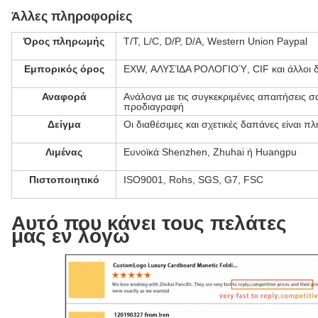
Άλλες πληροφορίες
Όρος πληρωμής
T/T, L/C, D/P, D/A, Western Union Paypal
Εμπορικός όρος
EXW, ΑΛΥΣΊΔΑ ΡΟΛΟΓΙΟΎ, CIF και άλλοι δ
Αναφορά
Ανάλογα με τις συγκεκριμένες απαιτήσεις σ
προδιαγραφή
Δείγμα
Οι διαθέσιμες και σχετικές δαπάνες είναι π
Λιμένας
Ευνοϊκά Shenzhen, Zhuhai ή Huangpu
Πιστοποιητικό
ISO9001, Rohs, SGS, G7, FSC
Αυτό που κάνει τους πελάτες
μας εν λόγω