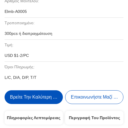
Αριθμός Μοντέλου:
Elmb-A0005
Τροποποιημένο:
300pcs ή διαπραγμάτευση
Τιμή:
USD $1-2/PC
Όροι Πληρωμής:
L/C, D/A, D/P, T/T
Βρείτε Την Καλύτερη Τιμή
Επικοινωνήστε Μαζί Μας
Πληροφορίες Λεπτομέρειας
Περιγραφή Του Προϊόντος