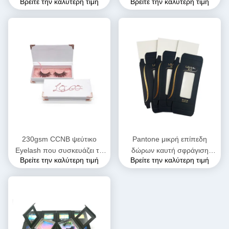
Βρείτε την καλύτερη τιμή
Βρείτε την καλύτερη τιμή
διπλώματος
εγγράφου μαγνητικό με τη
πολυκαταστημάτων Eyelash
λαβή κορδελλών
δώρων
230gsm CCNB ψεύτικο
Pantone μικρή επίπεδη
Eyelash που συσκευάζει το
δώρων καυτή σφράγιση
Βρείτε την καλύτερη τιμή
Βρείτε την καλύτερη τιμή
μαγνητικό κιβώτιο K9K
κιβωτίων UVI Eyelash
δώρων που ζαρώνουν
μαγνητική
διπλώνοντας