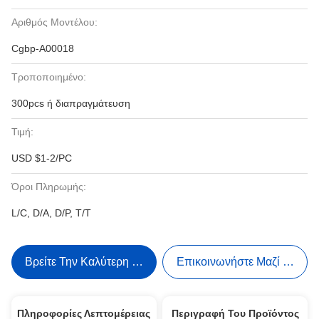
Αριθμός Μοντέλου:
Cgbp-A00018
Τροποποιημένο:
300pcs ή διαπραγμάτευση
Τιμή:
USD $1-2/PC
Όροι Πληρωμής:
L/C, D/A, D/P, T/T
Βρείτε Την Καλύτερη Τιμή
Επικοινωνήστε Μαζί Μας
Πληροφορίες Λεπτομέρειας
Περιγραφή Του Προϊόντος