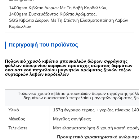
1400gsm Κιβώτιο Δώρων Με Τη Λαβή Κορδελλών
, 
1400gsm Συσκευάζοντας Κιβώτιο Αρώματος
, 
SGS Κιβώτιο Δώρων Με Τη Στιλπνή Ελασματοποίηση Λαβών 
Κορδελλών
Περιγραφή Του Προϊόντος
Πολωνικό χρυσό κιβώτιο μπουκαλιών δώρων σφράγισης
φύλλων αλουμινίου καρφιών προσοχής σώματος δερμάτων
ουσιαστικού πετρελαίου μαγνητών αρώματος ζωνών τόξων
συρταριών λαβών κορδελλών
Πολωνικό χρυσό κιβώτιο μπουκαλιών δώρων σφράγισης φύλ
δερμάτων ουσιαστικού πετρελαίου μαγνητών αρώματος ζ
Υλικό
157g έγγραφο τέχνης + γκρίζος πίνακας 1
Μέγεθος
Μέγεθος συνήθειας
Τελειώστε
Ματ ελασματοποίηση & χρυσή καυτή σφρά
Προαιρετικό χαρακτηριστικό γνώρισμα