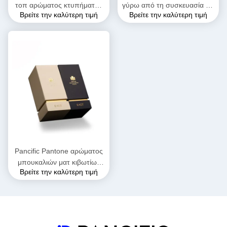
τοπ αρώματος κτυπήματος
γύρω από τη συσκευασία για
Βρείτε την καλύτερη τιμή
Βρείτε την καλύτερη τιμή
με τη μαγνητική περάτωση
τα προϊόντα αρώματος του
1200gram
υδάτινου επιστρώματος
Pancific Pantone αρώματος
μπουκαλιών ματ κιβωτίων
Βρείτε την καλύτερη τιμή
δώρων φύλλων αλουμινίου
που ντύνεται χρυσός