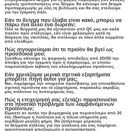
μερικές τροποποιήσεις στο δείγμα, θα κάνουμε ένα δείγμα
προπαραγωγής με όλη τη βελτίωση και θα σας στείλουμε
για την έγκριση πάλι.
Εάν το δείγμα που έλαβα είναι κακό, μπορώ να
πάρω ένα άλλο ένα δωρεάν;
Όλα τα δείγματά μας θα εξεταστούν από QC μας και καλά
πακέτο πρίν στέλνουμε, εάν είναι χαλασμένο κατά τη
διάρκεια της ναυτιλίας, θα στείλουμε εκ νέου άλλα κομμάτια
από ελεύθερο.
Πώς σιγουρεύομαι ότι το προϊόν θα βγεί ως
προσδοκία μου;
Συνήθως κάνουμε τις ψηφιακές αποδείξεις από 2D/3D την
άποψη για την έγκριση πρίν ή παράγουμε, οι οποίοι
παρουσιάζουν έκβαση του ολοκληρωμένου προϊόντος.
Εάν χρειάζομαι μερικά σχετικά εξαρτήματα
μπορείτε πηγή αυτοί για μας;
Ναι, παρέχουμε την υπηρεσία πρόσβασης για οποιαδήποτε
σχετικά προϊόντα και τα εξαρτήματα, παρακαλώ ακριβώς
μας στέλνουν τις λεπτομέρειές σας.
Πώς η επιχείρησή σας εξετάζει παραπονιέται
στο ποιοτικό πρόβλημα των λαμβανόμενων
προϊόντων;
Είμαστε σε αυτήν την βιομηχανία για περισσότερο από 20
έτη. Ιδιαίτερα η ποιότητα και η τέλεια υπηρεσία μας
κερδίζουν μεγάλη φήμη. Θα ζητήσουμε μερικούς
τα δείγματα ατέλειας για την ανάλυση και σας παρέχουν
ικανοποιητική αποζημίωση ή αντικατάσταση.