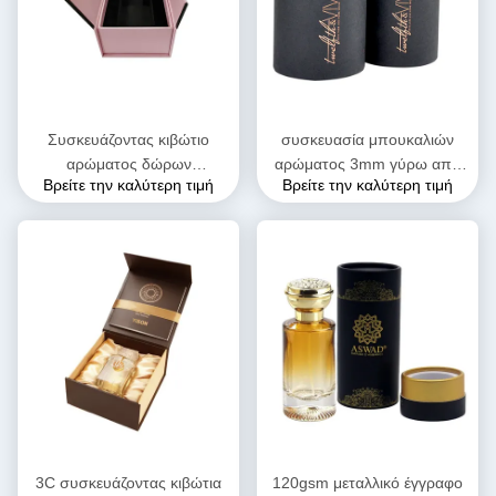
Συσκευάζοντας κιβώτιο
συσκευασία μπουκαλιών
αρώματος δώρων
αρώματος 3mm γύρω από
Βρείτε την καλύτερη τιμή
Βρείτε την καλύτερη τιμή
περάτωσης PMS μαγνητικό
τα κουτιά από χαρτόνι με τα
με το ODM cOem κορδελλών
καπάκια 10ml 30ml
3C συσκευάζοντας κιβώτια
120gsm μεταλλικό έγγραφο