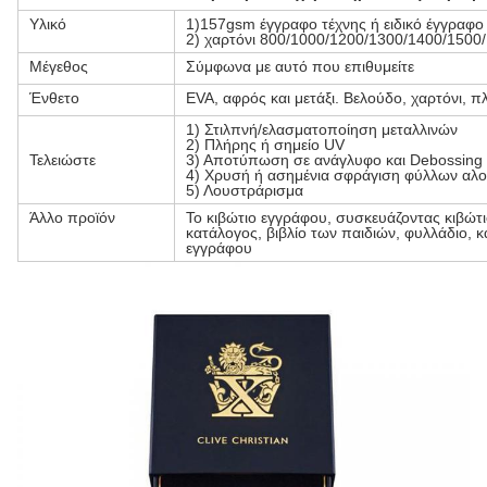
Υλικό
1)157gsm έγγραφο τέχνης ή ειδικό έγγραφο
2) χαρτόνι 800/1000/1200/1300/1400/150
Μέγεθος
Σύμφωνα με αυτό που επιθυμείτε
Ένθετο
EVA, αφρός και μετάξι. Βελούδο, χαρτόνι, π
1) Στιλπνή/ελασματοποίηση μεταλλινών
2) Πλήρης ή σημείο UV
Τελειώστε
3) Αποτύπωση σε ανάγλυφο και Debossing
4) Χρυσή ή ασημένια σφράγιση φύλλων αλο
5) Λουστράρισμα
Άλλο προϊόν
Το κιβώτιο εγγράφου, συσκευάζοντας κιβώτι
κατάλογος, βιβλίο των παιδιών, φυλλάδιο, κ
εγγράφου