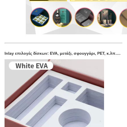
Inlay επιλογές δίσκων: EVA, μετάξι, σφουγγάρι, PET, κ.λπ….